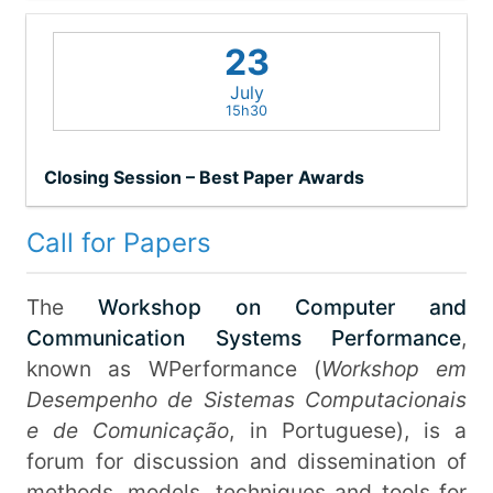
CNPq, e membro do Centro de
Excelência em Inteligência Artificial da
23
UFG. Tem experiência na área de
July
computação paralela, com aplicações
15h30
em aprendizado de máquina, mineração
de textos, e informática científica.
Closing Session – Best Paper Awards
Call for Papers
The
Workshop on Computer and
Communication Systems Performance
,
known as WPerformance (
Workshop em
Desempenho de Sistemas Computacionais
e de Comunicação
, in Portuguese), is a
forum for discussion and dissemination of
methods, models, techniques and tools for