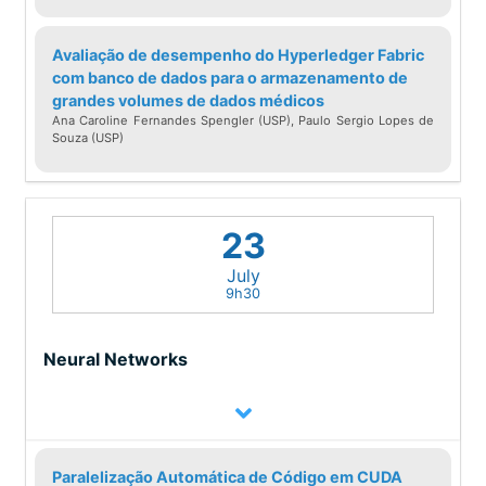
Avaliação de desempenho do Hyperledger Fabric
Sobre Prof. João Saraiva (Univ. Minho,
com banco de dados para o armazenamento de
Portugal)
grandes volumes de dados médicos
Ana Caroline Fernandes Spengler (USP), Paulo Sergio Lopes de
Souza (USP)
João Saraiva is an Associate Professor
at the Department of Informatics,
University of Minho, Portugal, and a
23
research member of HASLab/INESC
TEC. He obtained a Ph.D. degree in
July
9h30
Computer Science from Utrecht
University in 1999. His main research
Neural Networks
contributions have been in the field of
programming language design and
implementation, functional
programming, end-user software
Paralelização Automática de Código em CUDA