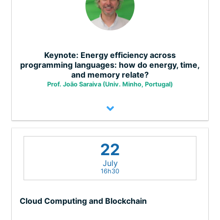
Keynote: Energy efficiency across
programming languages: how do energy, time,
and memory relate?
Prof. João Saraiva (Univ. Minho, Portugal)
In this talk we compare a large set of
22
programming languages regarding their
efficiency, including from an energetic
July
16h30
point-of-view. We have taken 19 solutions to
well defined programming problems,
Cloud Computing and Blockchain
expressed in (up to) 27 programming
languages, from well know repositories