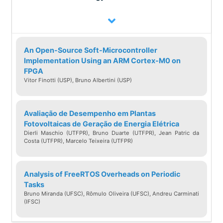
notáveis na área de Inteligência artificial.
Nesta palestra discutiremos a evolução da
IA e o papel da computação de alto
An Open-Source Soft-Microcontroller
desempenho nesta trajetória.
Implementation Using an ARM Cortex-M0 on
FPGA
Vitor Finotti (USP), Bruno Albertini (USP)
Sobre Prof. Wellington Martins (UFG,
Brasil)
Avaliação de Desempenho em Plantas
Fotovoltaicas de Geração de Energia Elétrica
Wellington Santos Martins possui
Dierli Maschio (UTFPR), Bruno Duarte (UTFPR), Jean Patric da
graduação em Engenharia Elétrica pela
Costa (UTFPR), Marcelo Teixeira (UTFPR)
UFG, mestrado em Sistemas de
Computação pela PUC-Rio, e doutorado
Analysis of FreeRTOS Overheads on Periodic
em Ciência da Computação pela UEA
Tasks
Bruno Miranda (UFSC), Rômulo Oliveira (UFSC), Andreu Carminati
(UK). Atualmente é professor associado
(IFSC)
da UFG, bolsista de produtividade do