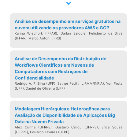
such as the Computer Language Benchmark
Game and Rosetta Code.
Análise de desempenho em serviços gratuitos na
We have built a framework to automatically,
nuvem utilizando os provedores AWS e GCP
and systematically, run, measure and
Karina Wiechork (IFFAR), Darlan Eziquiel Felisberto da Silva
(IFFAR), Marco Antoni (IFRS)
compare the efficiency of such solutions.
Ultimately, it is based on such comparison
that we propose a serious of efficiency
Análise de Desempenho da Distribuição de
Workflows Científicos em Nuvens de
rankings, based on multiple criteria.
Computadores com Restrições de
Our results show interesting findings, such
Confidencialidade
as, slower/faster languages consuming
Rodrigo A. P. Silva (UFF), Esther Pacitti (LIRMM/INRIA), Yuri Frota
(UFF), Daniel de Oliveira (UFF)
less/more energy, and how memory usage
influences energy consumption. We also
show how to use our results to provide
Modelagem Hierárquica e Heterogênea para
Avaliação de Disponibilidade de Aplicações Big
software engineers support to decide which
Data na Nuvem Privada
language to use when energy efficiency is a
Alex Cunha (UFRPE), Gustavo Callou (UFRPE), Erica Sousa
(UFRPE), Eduardo Tavares (UFPE)
concern.