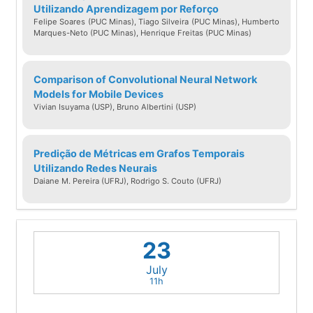
development, and, more recently, on
Utilizando Aprendizagem por Reforço
green software.
Felipe Soares (PUC Minas), Tiago Silveira (PUC Minas), Humberto
Marques-Neto (PUC Minas), Henrique Freitas (PUC Minas)
Comparison of Convolutional Neural Network
Models for Mobile Devices
Vivian Isuyama (USP), Bruno Albertini (USP)
Predição de Métricas em Grafos Temporais
Utilizando Redes Neurais
Daiane M. Pereira (UFRJ), Rodrigo S. Couto (UFRJ)
23
July
11h