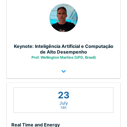
Keynote: Inteligência Artificial e Computação
de Alto Desempenho
Prof. Wellington Martins (UFG, Brasil)
O desenvolvimento de computadores que
23
realizam tarefas consideradas inteligentes
continua sendo um desafio para a área de
July
14h
computação. A crescente disponibilidade
de dados, aliada a computadores cada vez
Real Time and Energy
mais poderosos, tem permitido avanços