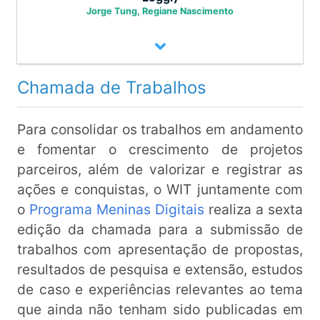
atuando em vários países: Portugal,
Jorge Tung, Regiane Nascimento
México, Peru, Colômbia, Argentina,
Estados Unidos e Romênia.
Programas de Mentoria em Tech: Loggi e
Chamada de Trabalhos
Programa Meninas Digitais (Loggi-
Linnyer Beatrys Ruiz – Manna
PMD/SBC)
Para consolidar os trabalhos em andamento
Academy
e fomentar o crescimento de projetos
Resumo:
parceiros, além de valorizar e registrar as
Apesar do crescimento expressivo no Brasil,
A Profa. Dra. Linnyer Beatrys Ruiz é Presidente da
ações e conquistas, o WIT juntamente com
Sociedade Brasileira de Microeletrônica – SBMicro
o setor de e-commerce ainda tem muito a
o
Programa Meninas Digitais
realiza a sexta
(2020-2022). É Bolsista de Produtividade em
melhorar quando comparado a grandes
Pesquisa PQ1D do CNPq. Ela é membro do Comitê
edição da chamada para a submissão de
economias mundiais. A Loggi, criada em
de Assessoramento de Microeletrônica (CA-ME) do
trabalhos com apresentação de propostas,
CNPq; membro do Comitê da Área de Tecnologia
2013, é uma das empresas unicórnios no
resultados de pesquisa e extensão, estudos
da Informação – CATI do Ministério da Ciência,
Brasil, com soluções inovadoras e
Tecnologia e Inovação (MCTI); membro do Comitê
de caso e experiências relevantes ao tema
relevantes no setor de logística, com forte
Assessor de área da Fundação Araucária (Fundação
que ainda não tenham sido publicadas em
de Apoio à Pesquisa do Paraná); membro do
base em tecnologias digitais. A Loggi tem