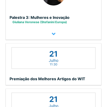
Palestra 3: Mulheres e Inovação
Giuliana Veronese (Stefanini Europa)
Chair: Rita Berardi
21
Julho
Sobre Giuliana Veronese (Stefanini
11:30
Europa)
Premiação dos Melhores Artigos do WIT
Com uma equipe regional ela tem como
responsabilidade co-criar com
parceiros, colaboradores e clientes
21
estratégias e roadmaps para
Julho