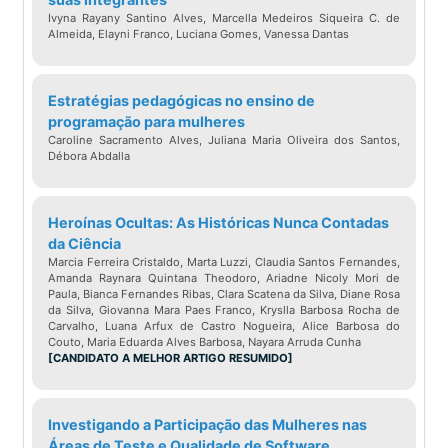
Ivyna Rayany Santino Alves, Marcella Medeiros Siqueira C. de
Almeida, Elayni Franco, Luciana Gomes, Vanessa Dantas
Estratégias pedagógicas no ensino de
programação para mulheres
Caroline Sacramento Alves, Juliana Maria Oliveira dos Santos,
Débora Abdalla
Heroínas Ocultas: As Históricas Nunca Contadas
da Ciência
Marcia Ferreira Cristaldo, Marta Luzzi, Claudia Santos Fernandes,
Amanda Raynara Quintana Theodoro, Ariadne Nicoly Mori de
Paula, Bianca Fernandes Ribas, Clara Scatena da Silva, Diane Rosa
da Silva, Giovanna Mara Paes Franco, Kryslla Barbosa Rocha de
Carvalho, Luana Arfux de Castro Nogueira, Alice Barbosa do
Couto, Maria Eduarda Alves Barbosa, Nayara Arruda Cunha
[CANDIDATO A MELHOR ARTIGO RESUMIDO]
Investigando a Participação das Mulheres nas
Áreas de Teste e Qualidade de Software