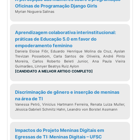
e bacharelanda em Computação pela
Oficinas de Programação Django Girls
Myrian Noguera Salinas
UERJ.
Trabalha como Coordenadora de
Tecnologia na B2W, gerenciando uma
Aprendizagem colaborativa interinstitucional:
práticas de Educação 5.0 em favor do
equipe responsável por APIs que
empoderamento feminino
atendem ao site da Americanas,
Daniela Eloise Flôr, Eduardo Henrique Molina da Cruz, Ayslan
Trevizan Possebom, Carla Santos de Oliveira, André Pinto
Submarino e Shoptime.
Moreira, Carlos Roberto Beleti Junior, Ana Paula Vieira
Guimarães, Linnyer Beatrys Ruiz Aylon
[CANDIDATO A MELHOR ARTIGO COMPLETO]
Discriminação de gênero e inserção de meninas
na área de TI
Vanessa Petró, Vinicius Hartmann Ferreira, Renata Luiza Muller,
Jéssica Gabrieli Schmitz Hahn, Leandro von Borstel Assmann
Impactos do Projeto Meninas Digitais em
Egressas de TI: Meninas Digitais – UFSC