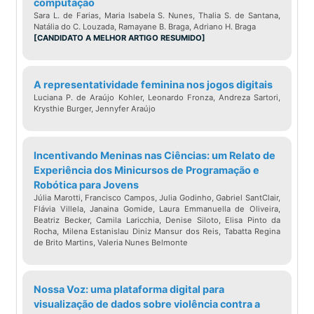
computação
Sara L. de Farias, Maria Isabela S. Nunes, Thalia S. de Santana,
Natália do C. Louzada, Ramayane B. Braga, Adriano H. Braga
[CANDIDATO A MELHOR ARTIGO RESUMIDO]
A representatividade feminina nos jogos digitais
Luciana P. de Araújo Kohler, Leonardo Fronza, Andreza Sartori,
Krysthie Burger, Jennyfer Araújo
Incentivando Meninas nas Ciências: um Relato de
Experiência dos Minicursos de Programação e
Robótica para Jovens
Júlia Marotti, Francisco Campos, Julia Godinho, Gabriel SantClair,
Flávia Villela, Janaina Gomide, Laura Emmanuella de Oliveira,
Beatriz Becker, Camila Laricchia, Denise Siloto, Elisa Pinto da
Rocha, Milena Estanislau Diniz Mansur dos Reis, Tabatta Regina
de Brito Martins, Valeria Nunes Belmonte
Nossa Voz: uma plataforma digital para
visualização de dados sobre violência contra a