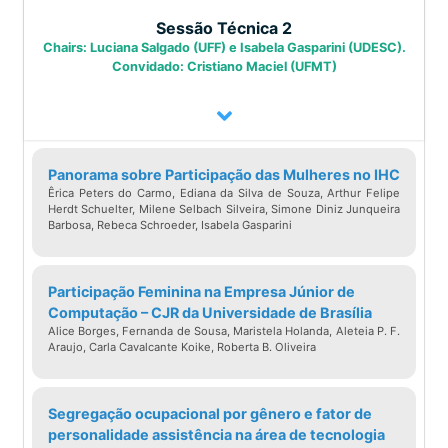
empresas multinacionais em SP como
Sessão Técnica 2
Chairs: Luciana Salgado (UFF) e Isabela Gasparini (UDESC).
em consultorias nas principais empresas
Convidado: Cristiano Maciel (UFMT)
no estado de Santa Catarina. Ingressou
na ENGIE em 2005, como coordenadora
de Infraestrutura de TI e, em 2018,
tornou-se gerente de Tecnologia da
Panorama sobre Participação das Mulheres no IHC
Informação e Digitalização. Desde
Êrica Peters do Carmo, Ediana da Silva de Souza, Arthur Felipe
Herdt Schuelter, Milene Selbach Silveira, Simone Diniz Junqueira
novembro de 2020, atua como Diretora
Barbosa, Rebeca Schroeder, Isabela Gasparini
Administrativa da Companhia, tendo sob
sua gestão todas as áreas transversais
Participação Feminina na Empresa Júnior de
da cadeia de valor de geração,
Computação – CJR da Universidade de Brasília
transmissão e comercialização de
Alice Borges, Fernanda de Sousa, Maristela Holanda, Aleteia P. F.
Araujo, Carla Cavalcante Koike, Roberta B. Oliveira
energia: TI&Digital, Pessoas&Cultura,
Suprimentos&Patrimônio, Comunicação,
Segregação ocupacional por gênero e fator de
Meio Ambiente e Responsabilidade
personalidade assistência na área de tecnologia
Social.