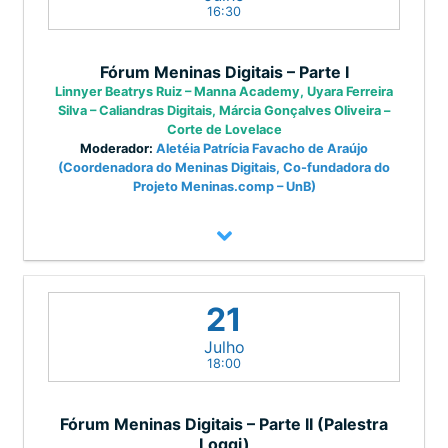
transformação digital. Giuliana é
16:30
responsável por manter o portfólio de
produtos e serviços atualizado com as
Fórum Meninas Digitais – Parte I
novas tendências de mercado, integrar
Linnyer Beatrys Ruiz – Manna Academy, Uyara Ferreira
Silva – Caliandras Digitais, Márcia Gonçalves Oliveira –
as diversas soluções do grupo Stefanini
Corte de Lovelace
e fomentar uma cultura ágil com uma
Moderador:
Aletéia Patrícia Favacho de Araújo
(Coordenadora do Meninas Digitais, Co-fundadora do
mentalidade de crescimento
Projeto Meninas.comp – UnB)
contribuindo para a transformação do
própria Stefanini. Giuliana é PhD em
Engenharia em Informática pela
Universidade de Lisboa, se mantém
Tema: Meninas Digitais na Educação 5.0
21
atualizada e relevante realizando cursos
de transformação digital e design em
Linnyer
Uyara
Márcia
Julho
18:00
Universidades como Harvard e Insead.
Com mais de 20 anos de experiência,
Fórum Meninas Digitais – Parte II (Palestra
ela construiu uma carreira internacional
Loggi)