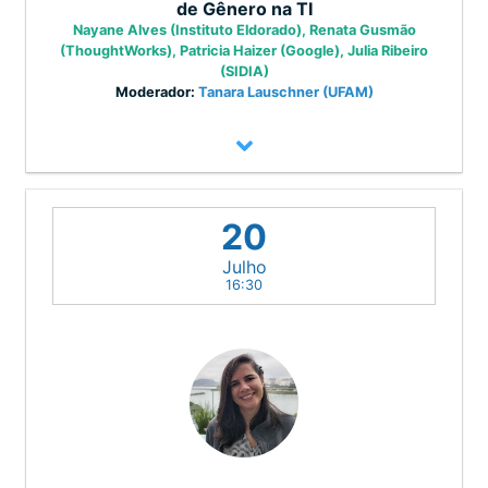
de Gênero na TI
Nayane Alves (Instituto Eldorado), Renata Gusmão
(ThoughtWorks), Patricia Haizer (Google), Julia Ribeiro
(SIDIA)
Moderador:
Tanara Lauschner (UFAM)
Motivos para Promover a Diversidade de
20
Gênero na TI
Julho
Chair: Fabíola Nakamura
16:30
Nayane
Renata
Patrici