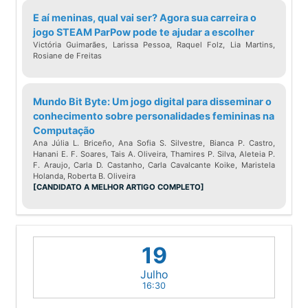
Sobre Luciana Moura Nabarrete (ENGIE
E aí meninas, qual vai ser? Agora sua carreira o
jogo STEAM ParPow pode te ajudar a escolher
Brasil)
Victória Guimarães, Larissa Pessoa, Raquel Folz, Lia Martins,
Rosiane de Freitas
Graduada em Processamento de Dados
pela Universidade Presbiteriana
Mundo Bit Byte: Um jogo digital para disseminar o
Mackenzie (Mackenzie/SP), Luciana
conhecimento sobre personalidades femininas na
Computação
possui MBA em Gestão de Projetos pela
Ana Júlia L. Briceño, Ana Sofia S. Silvestre, Bianca P. Castro,
Fundação Getúlio Vargas (FGV) e MBA
Hanani E. F. Soares, Tais A. Oliveira, Thamires P. Silva, Aleteia P.
F. Araujo, Carla D. Castanho, Carla Cavalcante Koike, Maristela
Executivo pela Fundação Dom Cabral
Holanda, Roberta B. Oliveira
[CANDIDATO A MELHOR ARTIGO COMPLETO]
(FDC). Ao longo de sua carreira,
desenvolveu suas atividades em
diversas funções relacionadas à
Tecnologia da informação e Projetos,
19
realizando coordenação de equipes
Julho
matriciais multifuncionais e gestão de
16:30
projetos de grande porte, tanto em