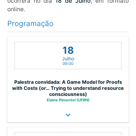
ocorrerá no dia
18 de Julho
, em formato
online.
Programação
18
Julho
09:00
Palestra convidada: A Game Model for Proofs
with Costs (or… Trying to understand resource
consciousness)
Elaine Pimentel (UFRN)
Chair: Renata Wassermann (USP)