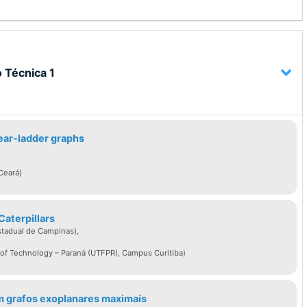
 Técnica 1
near-ladder graphs
Ceará)
Caterpillars
stadual de Campinas),
 of Technology – Paraná (UTFPR), Campus Curitiba)
m grafos exoplanares maximais