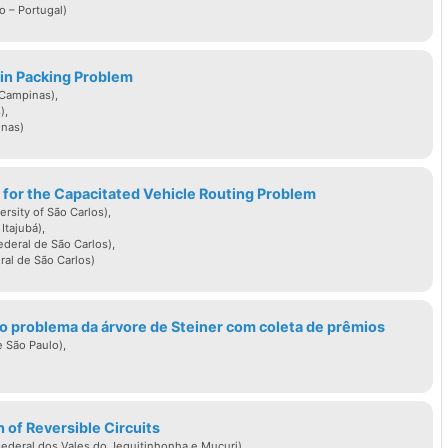
 foi Membro do Comitê Assessor de Ciência da
 – Portugal)
 nos períodos: 1978-79, 1981-83, 1994-96,
Bin Packing Problem
 Campinas),
.cnpq.br/2002515486942024
),
inas)
 for the Capacitated Vehicle Routing Problem
rsity of São Carlos),
Itajubá),
deral de São Carlos),
ral de São Carlos)
o problema da árvore de Steiner com coleta de prêmios
 São Paulo),
 of Reversible Circuits
ederal dos Vales do Jequitinhonha e Mucuri),