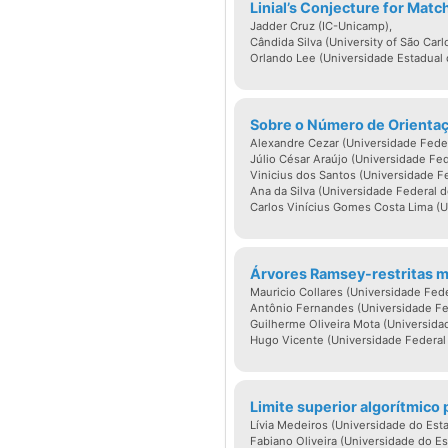
only the edges of G – E’
Linial’s Conjecture for Mat
Jadder Cruz (IC-Unicamp),
perfect dominator. In th
Cândida Silva (University of São Carl
of edge dominations.
Orlando Lee (Universidade Estadual
considered.
Sobre o Número de Orientaç
Alexandre Cezar (Universidade Feder
Sobre Jayme Luiz Szwa
Júlio César Araújo (Universidade Fed
Vinicius dos Santos (Universidade Fe
Ana da Silva (Universidade Federal d
CV: Possui graduação
Carlos Vinícius Gomes Costa Lima (Un
mestrado em Engenhar
e doutorado em Ciê
Árvores Ramsey-restritas 
Newcastle Upon Tyne, 
Mauricio Collares (Universidade Fede
Antônio Fernandes (Universidade Fed
University of Califor
Guilherme Oliveira Mota (Universida
Hugo Vicente (Universidade Federal 
Cambridge, Inglaterra,
94. Iniciou a sua ca
posições de Professor
Limite superior algorítmico 
Lívia Medeiros (Universidade do Esta
Titular do Program
Fabiano Oliveira (Universidade do Es