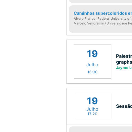
Caminhos supercoloridos e
Alvaro Franco (Federal University of 
Marcelo Vendramin (Universidade Fed
19
Palest
graph
Julho
Jayme Lu
16:30
Let G be a graph. Say th
19
edge adjacent to it. 
Sessão
dominating all the edges
Julho
17:20
a minimum cardinality 
dominator when each ed