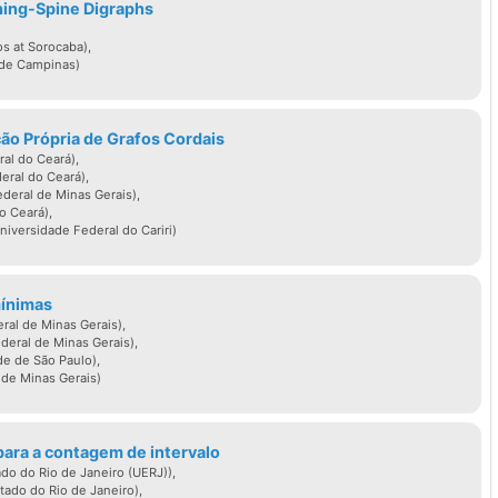
 are dominated exactly once, then E’ is called a
ching-Spine Digraphs
is talk, we describe results on these three types
os at Sorocaba),
 The case of weighted domination is also
 de Campinas)
ão Própria de Grafos Cordais
al do Ceará),
rcfiter (UFRJ e UERJ)
eral do Ceará),
deral de Minas Gerais),
o Ceará),
 em Engenharia Eletrônica pela UFRJ, 1967,
iversidade Federal do Cariri)
ia de Sistemas e Computação pela UFRJ, 1971,
ncia da Computação, pela University of
mínimas
Inglaterra, 1975. Realizou pós-doutorados na
ral de Minas Gerais),
eral de Minas Gerais),
nia, Berkeley, EUA, 1979-80, na University of
de de São Paulo),
de Minas Gerais)
 1984-85 e na Université Paris XI, França, !992-
rreira acadêmica na UFRJ, onde alcançou as
 Emérito do Instituto de Matemática, Professor
para a contagem de intervalo
do do Rio de Janeiro (UERJ)),
a de Engenharia de Sistemas da COPPE, e
tado do Rio de Janeiro),