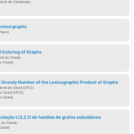
adual de Campinas),
iented graphs
Paulo)
l Coloring of Graphs
al do Ceará),
o Ceará)
l Grundy Number of the Lexicographic Product of Graphs
ral do Ceará (UFC)),
do Ceará (UFC)),
o Ceará)
tulação L(3,2,1) de famílias de grafos subcúbicos
 do Ceará),
Ceará)