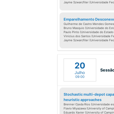
Pesquisador do Núcle
Jayme Szwarcfiter (Universidade Fed
visitante em diversas 
Pesquisador Visitante
Emparelhamento Desconex
UERJ. Recebeu diversos
Guilherme de Castro Mendes Gomes (
Bruno Masquio (Universidade do Esta
Álvaro Alberto do Ciê
Paulo Pinto (Universidade do Estado 
Vinicius dos Santos (Universidade Fe
Massarani de Mérit
Jayme Szwarcfiter (Universidade Fed
Científico da Socied
Leloir do Ministerio d
Argentina; os graus 
20
do Mérito Científico,
Sessão
Julho
Brasileira de Matem
09:00
Computacional. Foi el
Ciências. Atua nas á
Stochastic multi-depot capa
Matemática Discreta.
heuristic approaches
atualmente são doce
Brenner Ojeda Rios (Universidade es
Flavio Miyazawa (University of Campi
exterior. Foi membro 
Eduardo Xavier (University of Campi