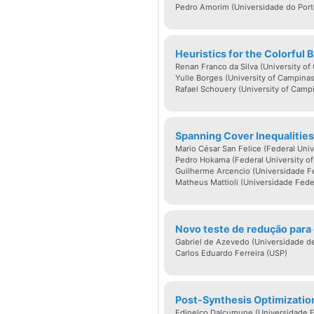
fomento. Em especial,
Pedro Amorim (Universidade do Porto
Computação do CNPq,
2000-02 e 2007-10.
Heuristics for the Colorful 
Renan Franco da Silva (University of
Lattes: http://lattes
Yulle Borges (University of Campinas
Rafael Schouery (University of Camp
Spanning Cover Inequalities
Mario César San Felice (Federal Unive
Pedro Hokama (Federal University of 
Guilherme Arcencio (Universidade Fe
Matheus Mattioli (Universidade Fede
Novo teste de redução para 
Gabriel de Azevedo (Universidade de
Carlos Eduardo Ferreira (USP)
Post-Synthesis Optimization
Edinelço Dalcumune (Universidade F