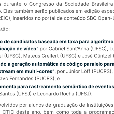
s durante o Congresso da Sociedade Brasilei
ho. Eles também serão publicados em edição especi
(REIC), inseridos no portal de conteúdo SBC Open-
 são:
o de candidatos baseada em taxa para algoritmo
icação de vídeo”
por Gabriel Sant’Anna (UFSC), Lu
el (UFSC), Mateus Grellert (UFSC) e José Güntzel 
do a geração automática de código paralelo par
tream em multi-cores”
, por Júnior Löff (PUCRS),
tavo Fernandes (PUCRS); e
amenta para rastreamento semântico de eventos
Santos (UFSJ) e Leonardo Rocha (UFSJ).
olvidos por alunos de graduação de Instituições 
 do CTIC deste ano, bem como toda a programa