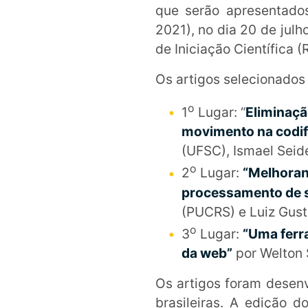
que serão apresentado
2021), no dia 20 de jul
de Iniciação Científica 
Os artigos selecionados
o
1
Lugar: “
Eliminaçã
movimento na codif
(UFSC), Ismael Seid
o
2
Lugar:
“Melhoran
processamento de s
(PUCRS) e Luiz Gus
o
3
Lugar:
“Uma ferr
da web”
por Welton 
Os artigos foram desenv
brasileiras. A edição