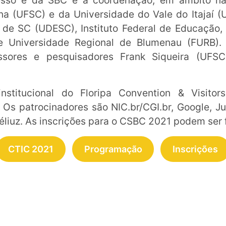
esso é da SBC e a coordenação, em âmbito nac
na (UFSC) e da Universidade do Vale do Itajaí 
 de SC (UDESC), Instituto Federal de Educação, 
 e Universidade Regional de Blumenau (FURB).
essores e pesquisadores Frank Siqueira (UFS
stitucional do Floripa Convention & Visitors
 Os patrocinadores são NIC.br/CGI.br, Google, Jus
Méliuz. As inscrições para o CSBC 2021 podem ser 
CTIC 2021
Programação
Inscrições