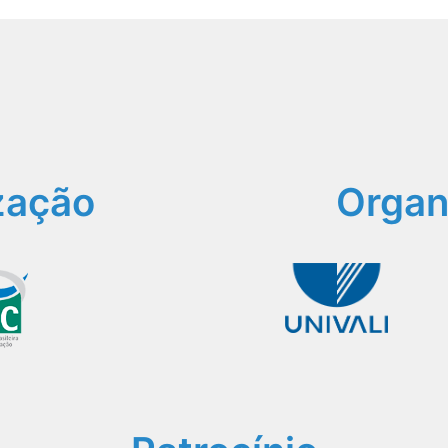
zação
Organ