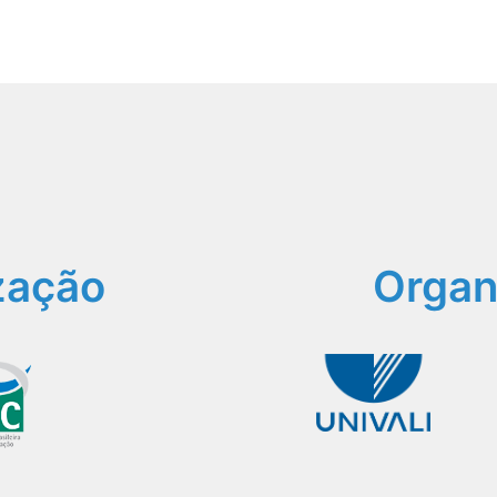
zação
Organ